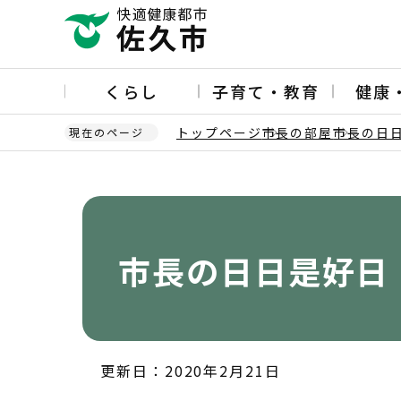
こ
の
ペ
ー
くらし
子育て・教育
健康
ジ
の
トップページ
市長の部屋
市長の日
現在のページ
先
頭
本
で
文
す
こ
こ
か
市長の日日是好日
ら
更新日：2020年2月21日