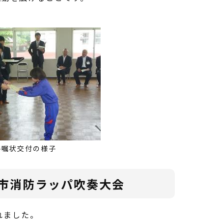
委嘱状交付の様子
久市消防ラッパ吹奏大会
れました。