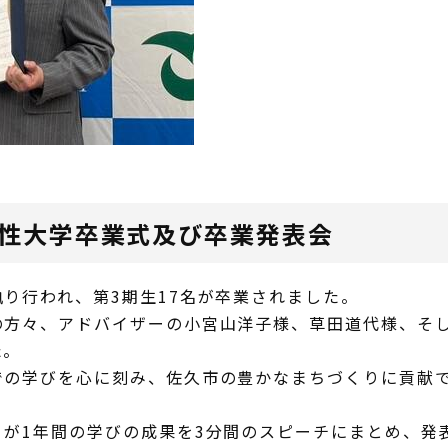
女性大学卒業式及び卒業発表会
り行われ、第3期生17名が卒業されました。
の方々、アドバイザーの小宮山洋子様、草田道代様、そ
た。
での学びを心に刻み、佐久市の豊かなまちづくりに貢献
。
りが1年間の学びの成果を3分間のスピーチにまとめ、発