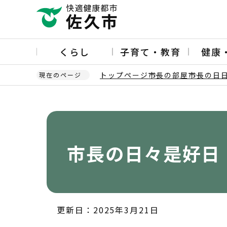
こ
の
ペ
ー
くらし
子育て・教育
健康
ジ
の
トップページ
市長の部屋
市長の日
現在のページ
先
頭
本
で
文
す
こ
こ
か
市長の日々是好日
ら
更新日：2025年3月21日