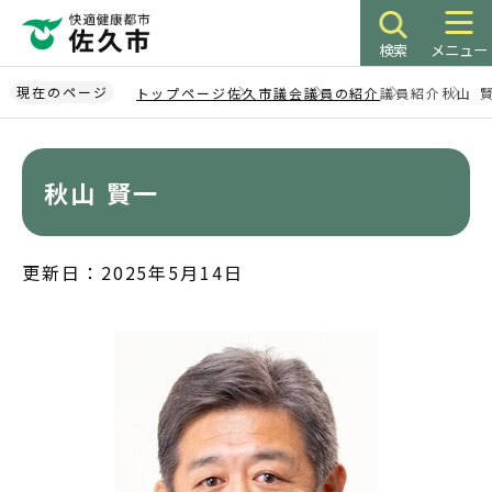
こ
の
検索
メニュー
ペ
ー
現在のページ
トップページ
佐久市議会
議員の紹介
議員紹介
秋山 
ジ
本
の
文
先
こ
秋山 賢一
頭
こ
で
か
す
ら
更新日：2025年5月14日