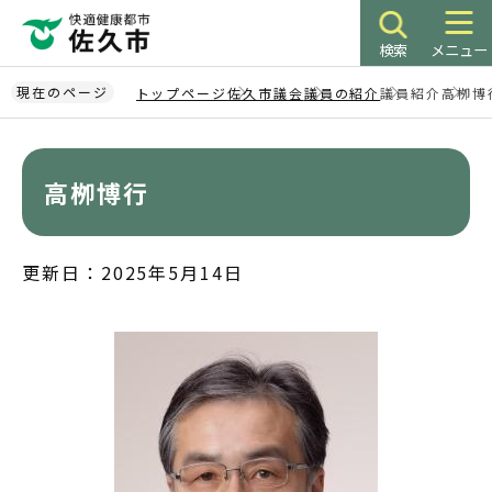
こ
の
検索
メニュー
ペ
ー
現在のページ
トップページ
佐久市議会
議員の紹介
議員紹介
高栁博
ジ
本
の
文
先
こ
高栁博行
頭
こ
で
か
す
ら
更新日：2025年5月14日