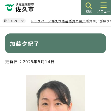
こ
の
検索
メニュー
ペ
ー
現在のページ
トップページ
佐久市議会
議員の紹介
議員紹介
加藤夕
ジ
本
の
文
先
こ
加藤夕紀子
頭
こ
で
か
す
ら
更新日：2025年5月14日