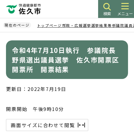
こ
の
検索
メニュー
ペ
ー
現在のページ
トップページ
市政・広報
選挙
選挙結果等
参議院議員
ジ
本
の
文
先
令和4年7月10日執行 参議院長
こ
頭
こ
野県選出議員選挙 佐久市開票区
で
か
開票所 開票結果
す
ら
更新日：2022年7月19日
開票開始 午後9時10分
画面サイズに合わせて閲覧