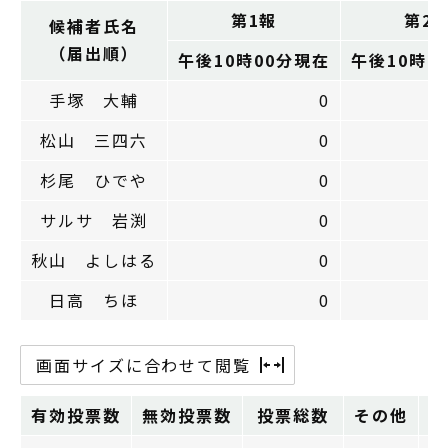
第1報
第2
候補者氏名
（届出順）
午後10時00分現在
午後10時2
手塚 大輔
0
松山 三四六
0
杉尾 ひでや
0
サルサ 岩渕
0
秋山 よしはる
0
日高 ちほ
0
画面サイズに合わせて閲覧
有効投票数
無効投票数
投票総数
その他
投