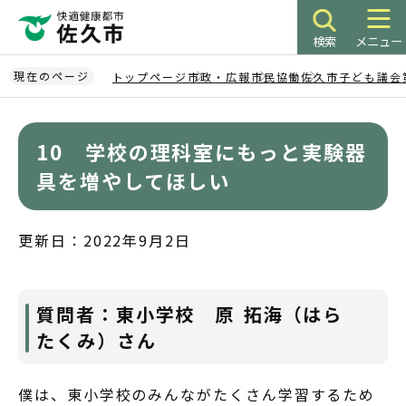
こ
の
検索
メニュー
ペ
ー
現在のページ
トップページ
市政・広報
市民協働
佐久市子ども議会
ジ
本
の
文
先
10 学校の理科室にもっと実験器
こ
頭
こ
具を増やしてほしい
で
か
す
ら
更新日：2022年9月2日
質問者：東小学校 原 拓海（はら
たくみ）さん
僕は、東小学校のみんながたくさん学習するため