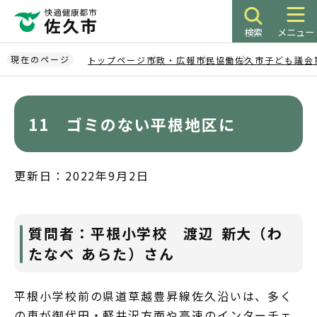
こ
の
検索
メニュー
ペ
ー
現在のページ
トップページ
市政・広報
市民協働
佐久市子ども議会
ジ
本
の
文
先
こ
11 ゴミのない平根地区に
頭
こ
で
か
す
ら
更新日：2022年9月2日
質問者：平根小学校 渡辺 新大（わ
たなべ あらた）さん
平根小学校前の県道草越豊昇線佐久沿いは、多く
の車が御代田・軽井沢方面や高速のインターチェ