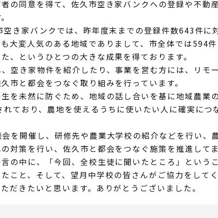
有者の同意を得て、佐久市空き家バンクへの登録や不動
す。
市空き家バンクでは、昨年度末までの登録件数643件に
も大変人気のある地域でありまして、市全体では594
きた、というひとつの大きな成果を得ております。
し、空き家物件を紹介したり、事業を営む方には、リモ
佐久市と都会をつなぐ取り組みを行っています。
発生を未然に防ぐため、地域の話し合いを基に地域農業
されており、農地を使えるうちに使いたい人に確実につ
談会を開催し、研修先や農業大学校の紹介などを行い、
への対策を行い、佐久市と都会をつなぐ施策を推進して
発言の中に、「今回、全校生徒に聞いたところ」という
きたこと、そして、望月中学校の皆さんがご協力をして
いただきたいと思います。ありがとうございました。