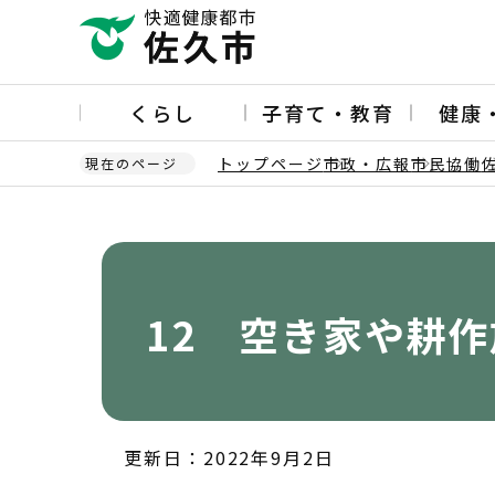
こ
の
ペ
ー
くらし
子育て・教育
健康
ジ
の
トップページ
市政・広報
市民協働
現在のページ
先
頭
本
で
文
す
こ
こ
か
12 空き家や耕
ら
更新日：2022年9月2日