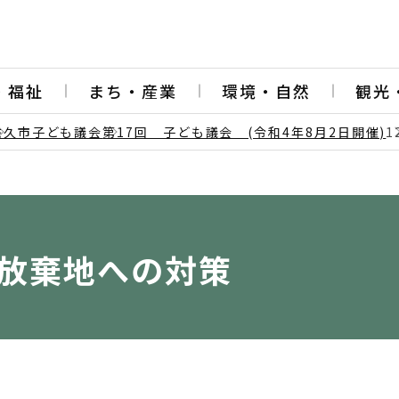
・福祉
まち・産業
環境・自然
観光
佐久市子ども議会
第17回 子ども議会 (令和4年8月2日開催)
作放棄地への対策