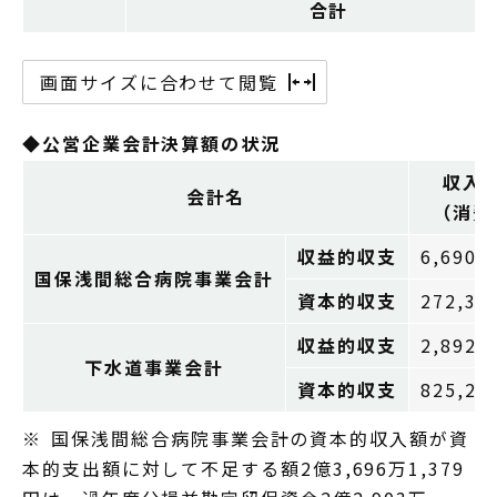
合計
画面サイズに合わせて閲覧
◆公営企業会計決算額の状況
収入
会計名
（消費
収益的収支
6,690,
国保浅間総合病院事業会計
資本的収支
272,37
収益的収支
2,892,
下水道事業会計
資本的収支
825,24
※ 国保浅間総合病院事業会計の資本的収入額が資
本的支出額に対して不足する額2億3,696万1,379