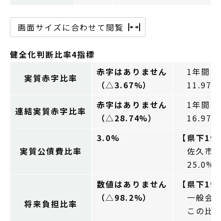
画面サイズに合わせて閲覧
健全化判断比率4指標
赤字はありません
1年間の
実質赤字比率
（△3.67%）
11.97
赤字はありません
1年間の
連結実質赤字比率
（△28.74%）
16.97
3.0%
【県下19
実質公債費比率
佐久市が
25.0%
数値はありません
【県下19
（△98.2%）
一般会計
将来負担比率
この比率