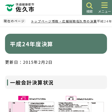
こ
の
検索
メニュー
ペ
ー
現在のページ
トップページ
市政・広報
財政
佐久市の決算
平成24
ジ
本
の
文
先
こ
平成24年度決算
頭
こ
で
か
す
ら
更新日：2015年2月2日
一般会計決算状況