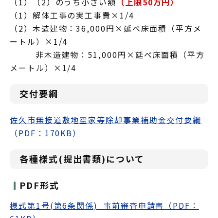
（1）（2）のうち小さい額
（上限50万円）
（1）解体工事の実工事費×1/4
（2）木造建物：36,000円×延べ床面積（平方メ
ートル）×1/4
非木造建物：51,000円×延べ床面積（平方
メートル）×1/4
交付要綱
佐久市無接道敷地空家等除却事業補助金交付要綱
（PDF：170KB）
各種様式(提出書類)について
PDF形式
様式第1号(第6条関係)_事前審査申請書（PDF：