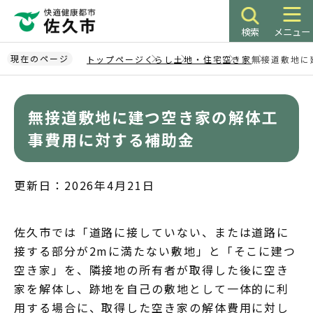
こ
の
検索
メニュー
ペ
ー
現在のページ
トップページ
くらし
土地・住宅
空き家
無接道敷地に
ジ
本
の
文
先
無接道敷地に建つ空き家の解体工
こ
頭
こ
事費用に対する補助金
で
か
す
ら
更新日：2026年4月21日
佐久市では「道路に接していない、または道路に
接する部分が2mに満たない敷地」と「そこに建つ
空き家」を、隣接地の所有者が取得した後に空き
家を解体し、跡地を自己の敷地として一体的に利
用する場合に、取得した空き家の解体費用に対し