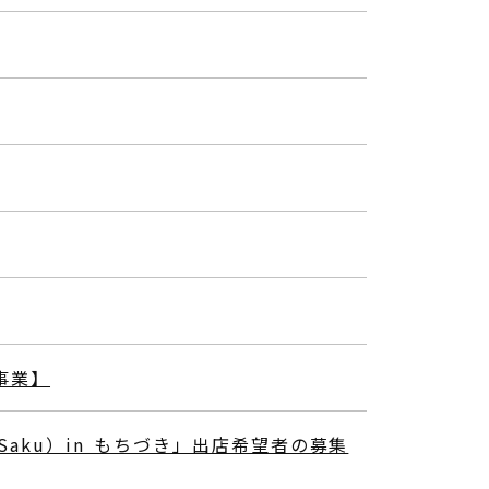
事業】
 Saku）in もちづき」出店希望者の募集