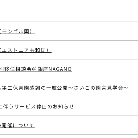
（モンゴル国）
（エストニア共和国）
別移住相談会＠銀座NAGANO
込第二保育園感謝の一般公開～さいごの園舎見学会～
更改に伴うサービス停止のお知らせ
の開催について