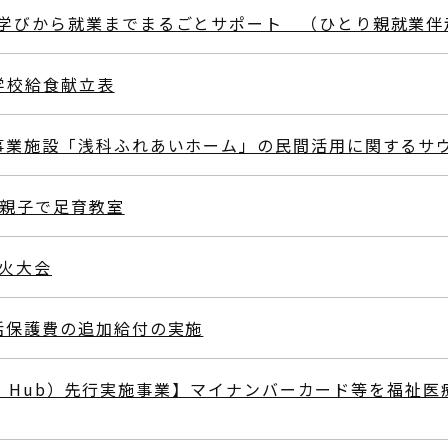
学びから就業までまるごとサポート （ひとり親就業伴
）学校給食献立表
事業施設「浅科ふれあいホーム」の民間活用に関するサ
】親子で足育教室
火大会
活保護費の追加給付の実施
edical Hub）先行実施事業】マイナンバーカード等を