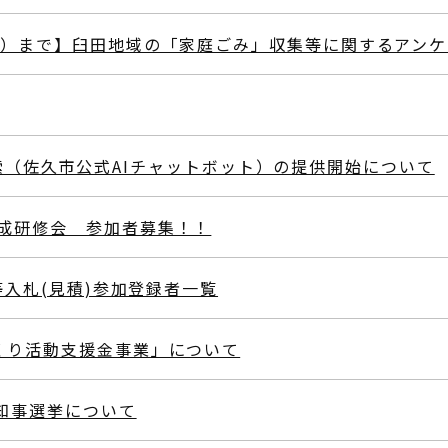
曜）まで】臼田地域の「家庭ごみ」収集等に関するアン
索（佐久市公式AIチャットボット）の提供開始について
成研修会 参加者募集！！
等入札(見積)参加登録者一覧
くり活動支援金事業」について
県知事選挙について