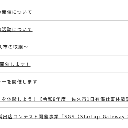
の開催について
の活動について
久市の取組～
を開催します！
ナーを開催します
」を体験しよう！【令和8年度 佐久市1日有償仕事体験
店コンテスト開催事業「SGS（Startup Gateway