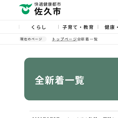
こ
の
ペ
ー
くらし
子育て・教育
健康
ジ
の
トップページ
全新着一覧
現在のページ
先
頭
本
で
文
す
こ
こ
か
全新着一覧
ら