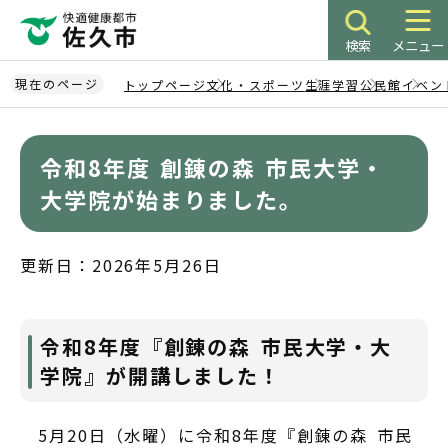
こ
の
検索
メニュー
ペ
ー
現在のページ
トップページ
文化・スポーツ
生涯学習
公民館
イベン
ジ
本
の
文
先
令和8年度 創錬の森 市民大学・
こ
頭
こ
大学院が始まりました。
で
か
す
ら
更新日：2026年5月26日
令和8年度『創錬の森 市民大学・大
学院』が開講しました！
5月20日（水曜）に令和8年度『創錬の森 市民