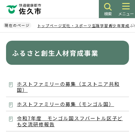
こ
の
検索
メニュー
ペ
ー
現在のページ
トップページ
文化・スポーツ
生涯学習
青少年育成
ふ
ジ
本
の
文
先
こ
ふるさと創生人材育成事業
頭
こ
で
か
す
ら
ホストファミリーの募集（エストニア共和
国）
ホストファミリーの募集（モンゴル国）
令和7年度 モンゴル国スフバートル区子ど
も交流研修報告