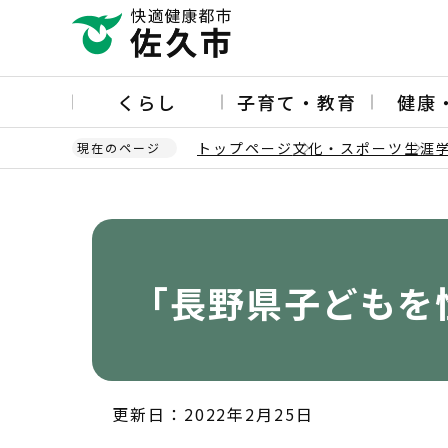
こ
の
ペ
ー
くらし
子育て・教育
健康
ジ
の
トップページ
文化・スポーツ
生涯
現在のページ
先
頭
本
で
文
す
こ
こ
か
「長野県子どもを
ら
更新日：2022年2月25日