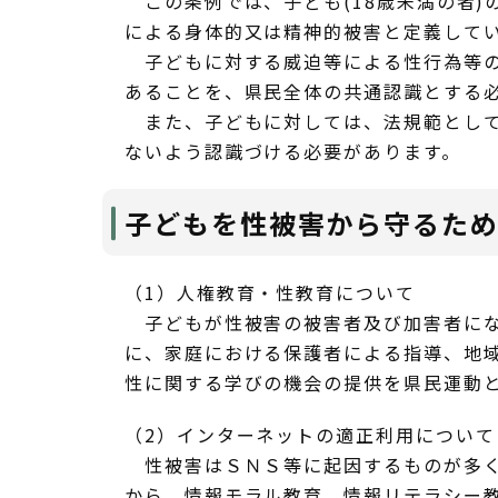
この条例では、子ども(18歳未満の者)
による身体的又は精神的被害と定義して
子どもに対する威迫等による性行為等の
あることを、県民全体の共通認識とする
また、子どもに対しては、法規範として
ないよう認識づける必要があります。
子どもを性被害から守るた
（1）人権教育・性教育について
子どもが性被害の被害者及び加害者にな
に、家庭における保護者による指導、地
性に関する学びの機会の提供を県民運動
（2）インターネットの適正利用について
性被害はＳＮＳ等に起因するものが多く
から、情報モラル教育、情報リテラシー