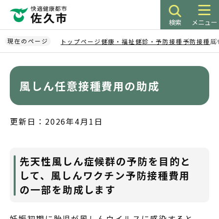
こ
の
検索
メニュー
ペ
ー
現在のページ
トップページ
健康・福祉
健診・予防接種
予防接種
風
ジ
本
の
文
先
こ
風しん任意接種費用の助成
頭
こ
で
か
す
ら
更新日：2026年4月1日
先天性風しん症候群の予防を目的と
して、風しんワクチン予防接種費用
の一部を助成します
妊娠初期に胎児が風しんウイルスに感染すると、