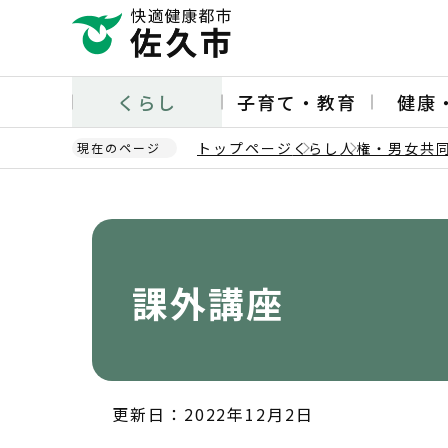
こ
の
ペ
ー
くらし
子育て・教育
健康
ジ
の
トップページ
くらし
人権・男女共
現在のページ
先
頭
本
で
文
す
こ
こ
か
課外講座
ら
更新日：2022年12月2日