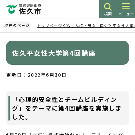
こ
の
検索
メニュー
ペ
ー
現在のページ
トップページ
くらし
人権・男女共同
佐久平女性大学
ジ
本
の
文
先
こ
佐久平女性大学第4回講座
頭
こ
で
か
す
ら
更新日：2022年6月30日
「心理的安全性とチームビルディン
グ」をテーマに第4回講座を実施しま
した。
6月29日（水曜）株式会社ヤッホーブルーイング