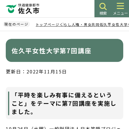
こ
の
検索
メニュー
ペ
ー
現在のページ
トップページ
くらし
人権・男女共同
佐久平女性大学
ジ
本
の
文
先
こ
佐久平女性大学第7回講座
頭
こ
で
か
す
ら
更新日：2022年11月15日
「平時を楽しみ有事に備えるという
こと」をテーマに第7回講座を実施し
ました。
10月26日（水曜）一般財団法人日本笑顔プロジェ