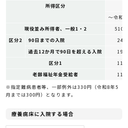
所得区分
～令和8
現役並み所得者、一般1・2
510
区分2
90日までの入院
240
過去12か月で90日を超える入院
190
区分1
110
老齢福祉年金受給者
110
※指定難病患者等、一部例外は330円（令和8年5
月までは300円）となります。
療養病床に入院する場合