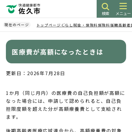
こ
の
検索
メニュー
ペ
ー
現在のページ
トップページ
くらし
税金・保険料
保険料
後期高齢者
ジ
本
の
文
先
こ
医療費が高額になったときは
頭
こ
で
か
す
ら
更新日：2026年7月28日
1か月（同じ月内）の医療費の自己負担額が高額に
なった場合には、申請して認められると、自己負
担限度額を超えた分が高額療養費として支給され
ます。
後期高齢者医療広域連合から、高額療養費の対象