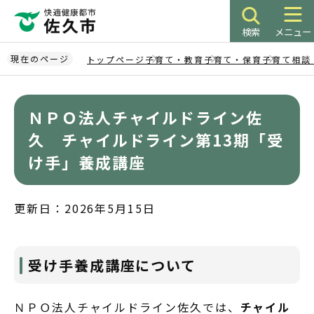
こ
の
検索
メニュー
ペ
ー
現在のページ
トップページ
子育て・教育
子育て・保育
子育て相談
ジ
本
の
文
先
ＮＰＯ法人チャイルドライン佐
こ
頭
こ
久 チャイルドライン第13期「受
で
か
け手」養成講座
す
ら
更新日：2026年5月15日
受け手養成講座について
ＮＰＯ法人チャイルドライン佐久では、
チャイル