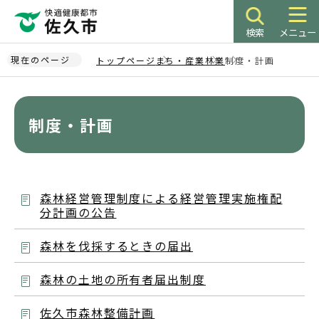
こ
の
検索
メニュー
ペ
ー
現在のページ
トップページ
まち・産業
林業
制度・計画
ジ
本
の
文
先
こ
制度・計画
頭
こ
で
か
す
ら
森林経営管理制度による経営管理実施権配
分計画の公告
森林を伐採するときの届出
森林の土地の所有者届出制度
佐久市森林整備計画