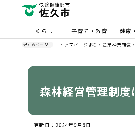
こ
の
ペ
ー
くらし
子育て・教育
健康
ジ
の
トップページ
まち・産業
林業
制度
現在のページ
先
頭
本
で
文
す
こ
こ
か
森林経営管理制度
ら
更新日：2024年9月6日