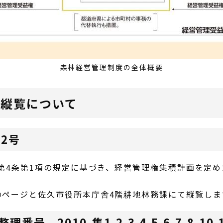
森林経営管理制度の全体概要
・縦覧について
2号
）第4条第1項の規定に基づき、経営管理権集積計画を定め
のページと佐久市役所本庁舎4階耕地林務課にて縦覧しま
 2010-集1,2,3,4,5,6,7,8,10,1