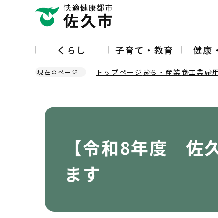
こ
の
ペ
ー
くらし
子育て・教育
健康
ジ
の
トップページ
まち・産業
商工業
雇
現在のページ
先
頭
本
で
文
す
こ
こ
か
【令和8年度 佐
ら
ます