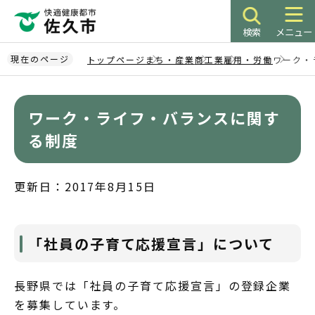
こ
の
検索
メニュー
ペ
ー
現在のページ
トップページ
まち・産業
商工業
雇用・労働
ワーク・
ジ
本
の
文
先
ワーク・ライフ・バランスに関す
こ
頭
こ
る制度
で
か
す
ら
更新日：2017年8月15日
「社員の子育て応援宣言」について
長野県では「社員の子育て応援宣言」の登録企業
を募集しています。