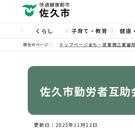
こ
の
ペ
ー
くらし
子育て・教育
健康
ジ
の
トップページ
まち・産業
商工業
雇
現在のページ
先
頭
本
で
文
す
こ
こ
か
佐久市勤労者互助
ら
更新日：2025年11月13日