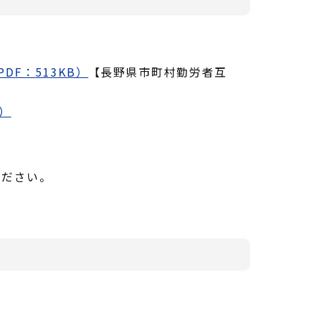
F：513KB）
【長野県市町村勤労者互
B）
ください。