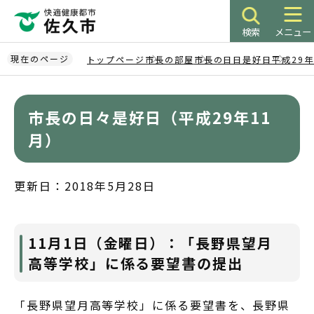
こ
の
検索
メニュー
ペ
ー
現在のページ
トップページ
市長の部屋
市長の日日是好日
平成29
ジ
本
の
文
先
市長の日々是好日（平成29年11
こ
頭
こ
月）
で
か
す
ら
更新日：2018年5月28日
11月1日（金曜日）：「長野県望月
高等学校」に係る要望書の提出
「長野県望月高等学校」に係る要望書を、長野県