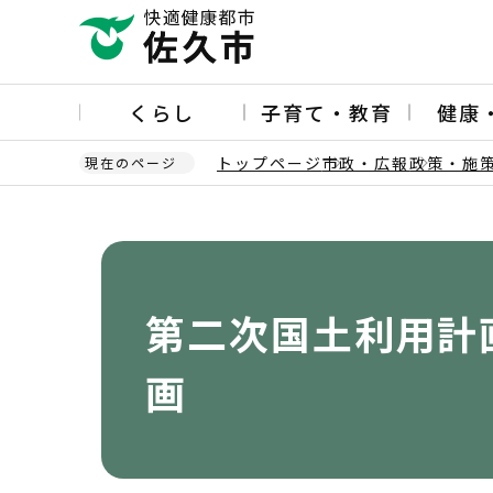
こ
の
ペ
ー
くらし
子育て・教育
健康
ジ
の
トップページ
市政・広報
政策・施
現在のページ
先
頭
本
で
文
す
こ
こ
か
第二次国土利用計
ら
画