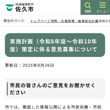
こ
の
検索
メニュー
ペ
ー
現在のページ
トップページ
市政・広報
政策・施策
総合計画
実施計
ジ
本
の
文
先
実施計画（令和8年度～令和10年
こ
頭
こ
度）策定に係る意見募集について
で
か
す
ら
更新日：2025年8月26日
市民の皆さんのご意見をお聞かせく
ださい
市では、徹底した情報公開による市民協働・市民