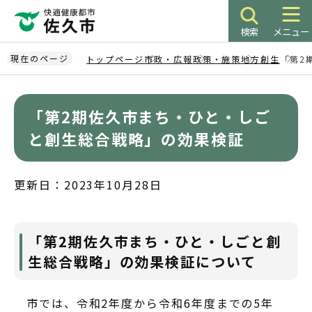
こ
の
検索
メニュー
ペ
ー
現在のページ
トップページ
市政・広報
政策・施策
地方創生
「第2
ジ
本
の
文
先
「第2期佐久市まち・ひと・しご
こ
頭
こ
と創生総合戦略」の効果検証
で
か
す
ら
更新日：2023年10月28日
「第2期佐久市まち・ひと・しごと創
生総合戦略」の効果検証について
市では、令和2年度から令和6年度までの5年