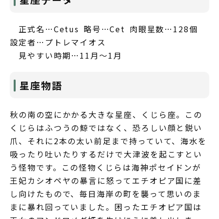
正式名…Cetus 略号…Cet 肉眼星数…128個
設定者…プトレマイオス
見やすい時期…11月～1月
星座物語
秋の南の空にかかる大きな星座、くじら座。この
くじらはふつうの鯨ではなく、恐ろしい顔と鋭い
爪、それに2本の太い前足まで持っていて、海水を
吸ったり吐いたりするだけで大津波を起こすとい
う怪物です。この怪物くじらは海神ポセイドンが
王妃カシオペヤの暴言に怒ってエチオピア国に差
し向けたもので、毎日海岸の町を襲って思いのま
まに暴れ回っていました。困ったエチオピア国は