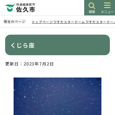
こ
の
検索
メニュー
ペ
ー
現在のページ
トップページ
うすだスタードーム
うすだスタードー
ジ
本
の
文
先
こ
くじら座
頭
こ
で
か
す
ら
更新日：2023年7月2日