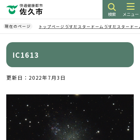
こ
の
検索
メニュー
ペ
ー
現在のページ
トップページ
うすだスタードーム
うすだスタードー
ジ
本
の
文
先
こ
IC1613
頭
こ
で
か
す
ら
更新日：2022年7月3日