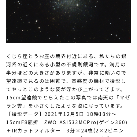
くじら座とうお座の境界付近にある、私たちの銀
河系の近くにある小型の不規則銀河です。満月の
半分ほどの大きさがありますが、非常に暗いので
望遠鏡で見るのは困難で、高感度の機材で撮影し
てやっとこのような姿が浮かび上がってきます。
15cm望遠鏡でとらえたこの写真では南天の「マゼ
ラン雲」を小さくしたような姿に写っています。
［撮影データ］2021年12月5日 18時18分～
15cmF8屈折 ZWO ASI533MCPro(ゲイン360)
＋IRカットフィルター 3分×24枚(2×2ビニン