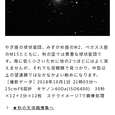
やぎ座の球状星団。みずがめ座のM2、ペガスス座
のM15とともに、秋の空では貴重な球状星団で
す。南に低く小さいために他の2つほどにはよく見
えませんが、それでも双眼鏡で見つかり、中型以
上の望遠鏡ではなかなかよい眺めになります。
［撮影データ］2018年10月1日 21時05分～
15cmF8屈折 キヤノン60Da(ISO6400) 30秒
×12＋3分×12枚 ステライメージ7で画像処理
★秋の天体画像集へ