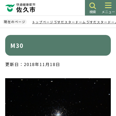
こ
の
検索
メニュー
ペ
ー
現在のページ
トップページ
うすだスタードーム
うすだスタードー
ジ
本
の
文
先
こ
M30
頭
こ
で
か
す
ら
更新日：2018年11月18日