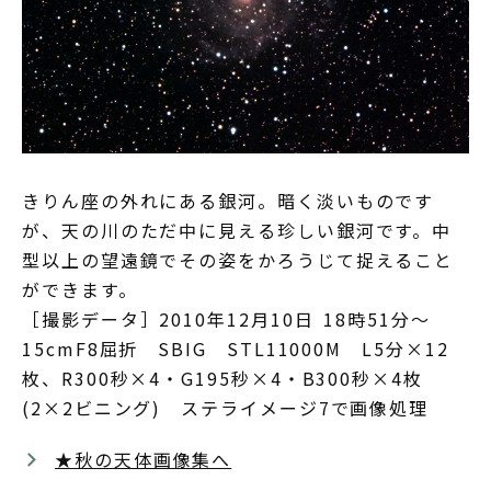
きりん座の外れにある銀河。暗く淡いものです
が、天の川のただ中に見える珍しい銀河です。中
型以上の望遠鏡でその姿をかろうじて捉えること
ができます。
［撮影データ］2010年12月10日 18時51分～
15cmF8屈折 SBIG STL11000M L5分×12
枚、R300秒×4・G195秒×4・B300秒×4枚
(2×2ビニング) ステライメージ7で画像処理
★秋の天体画像集へ