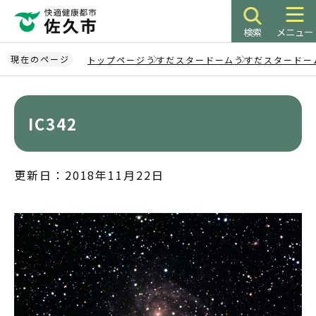
こ
の
検索
メニュー
ペ
ー
現在のページ
トップページ
うすだスタードーム
うすだスタードー
ジ
本
の
文
先
こ
IC342
頭
こ
で
か
す
ら
更新日：2018年11月22日