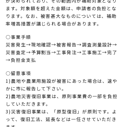
が決められており、その範囲内が補助対象となり
ます。対象額を超えた金額は、申請者の負担とな
ります。なお、被害甚大なものについては、補助
率増高措置が講じられる場合があります。
○事業手順
災害発生→現地確認→被害報告→調査測量設計→
災害査定→予算割当→工事発注→工事施工→完了
→負担金支払
○留意事項
1)農地や農業用施設が被害にあった場合は、速や
かに市に報告して下さい。
2)農地災害復旧事業は、原則事業費の一部を負担
していただきます。
3)災害復旧事業は、「原型復旧」が原則です。よ
って、復旧工法、延長などは一任させていただき
ます。