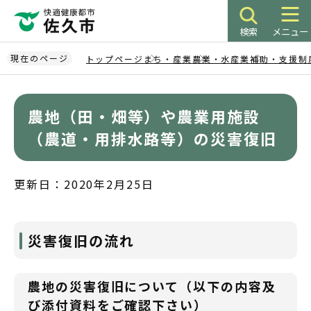
こ
の
検索
メニュー
ペ
ー
現在のページ
トップページ
まち・産業
農業・水産業
補助・支援制
ジ
本
の
文
先
農地（田・畑等）や農業用施設
こ
頭
こ
（農道・用排水路等）の災害復旧
で
か
す
ら
更新日：2020年2月25日
災害復旧の流れ
農地の災害復旧について（以下の内容及
び添付資料をご確認下さい）