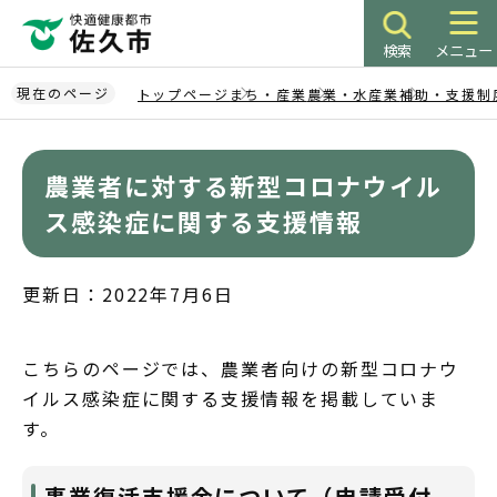
こ
の
検索
メニュー
ペ
ー
現在のページ
トップページ
まち・産業
農業・水産業
補助・支援制
ジ
本
の
文
先
農業者に対する新型コロナウイル
こ
頭
こ
ス感染症に関する支援情報
で
か
す
ら
更新日：2022年7月6日
こちらのページでは、農業者向けの新型コロナウ
イルス感染症に関する支援情報を掲載していま
す。
事業復活支援金について（申請受付