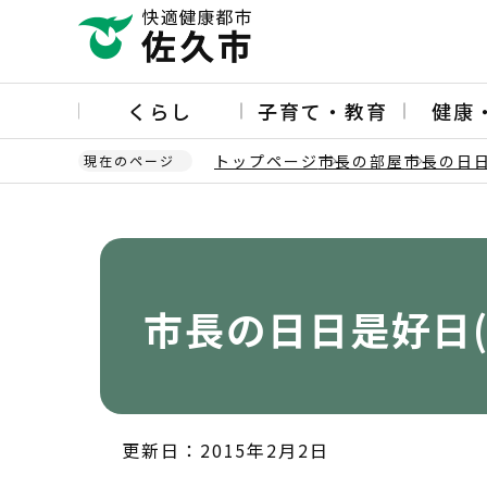
こ
の
ペ
ー
くらし
子育て・教育
健康
ジ
の
トップページ
市長の部屋
市長の日
現在のページ
先
頭
本
で
文
す
こ
こ
か
市長の日日是好日(
ら
更新日：2015年2月2日