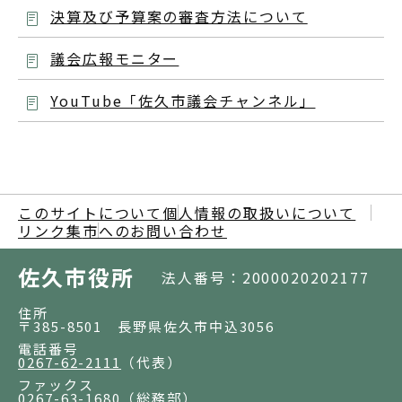
決算及び予算案の審査方法について
議会広報モニター
YouTube「佐久市議会チャンネル」
このサイトについて
個人情報の取扱いについて
リンク集
市へのお問い合わせ
佐久市役所
法人番号：2000020202177
住所
〒385-8501 長野県佐久市中込3056
電話番号
0267-62-2111
（代表）
ファックス
0267-63-1680
（総務部）