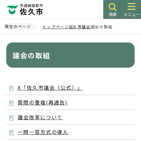
こ
の
検索
メニュー
ペ
ー
現在のページ
トップページ
佐久市議会
議会の取組
ジ
本
の
文
先
こ
議会の取組
頭
こ
で
か
す
ら
X「佐久市議会（公式）」
質問の重複(再通告)
議会改革について
一問一答方式の導入