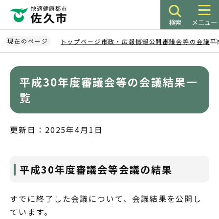
こ
の
検索
メニュー
ペ
ー
現在のページ
トップページ
市政・広報
情報公開
審議会等の会議
平
ジ
本
の
文
先
平成30年度審議会等の会議結果一
こ
頭
こ
覧
で
か
す
ら
更新日：2025年4月1日
平成30年度審議会等会議の結果
すでに終了した会議について、会議結果を公開し
ています。