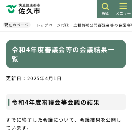
こ
の
検索
メニュー
ペ
ー
現在のページ
トップページ
市政・広報
情報公開
審議会等の会議
令
ジ
本
の
文
先
令和4年度審議会等の会議結果一
こ
頭
こ
覧
で
か
す
ら
更新日：2025年4月1日
令和4年度審議会等会議の結果
すでに終了した会議について、会議結果を公開し
ています。