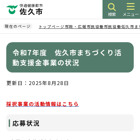
こ
の
検索
メニュー
ペ
ー
現在のページ
トップページ
市政・広報
市民協働
市民協働
佐久市ま
ジ
本
の
文
先
令和7年度 佐久市まちづくり活
こ
頭
こ
動支援金事業の状況
で
か
す
ら
更新日：2025年8月28日
採択事業の活動情報はこちら
応募状況