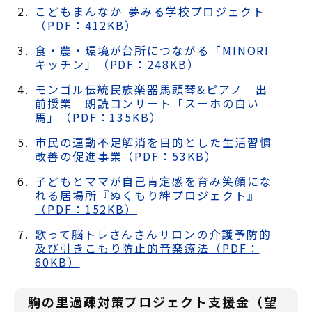
こどもまんなか 夢みる学校プロジェクト
（PDF：412KB）
食・農・環境が台所につながる「MINORI
キッチン」（PDF：248KB）
モンゴル伝統民族楽器馬頭琴&ピアノ 出
前授業 朗読コンサート「スーホの白い
馬」（PDF：135KB）
市民の運動不足解消を目的とした生活習慣
改善の促進事業（PDF：53KB）
子どもとママが自己肯定感を育み笑顔にな
れる居場所『ぬくもり絆プロジェクト』
（PDF：152KB）
歌って脳トレさんさんサロンの介護予防的
及び引きこもり防止的音楽療法（PDF：
60KB）
駒の里過疎対策プロジェクト支援金（望