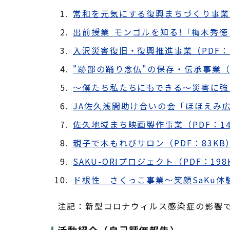
常和を元気にする復興まちづくり事業（
出前授業 モンゴルを知る!「梅木秀徳 
入沢災害復旧・復興推進事業（PDF：2
"跡部の踊り念仏"の保存・伝承事業（P
～僕たち私たちにもできる～災害に強い!
JA佐久浅間助け合いの会「ほほえみ広場
佐久地域まち映画製作事業（PDF：14
親子で木もれびサロン（PDF：83KB
SAKU-ORIプロジェクト（PDF：198
ド根性 さくっこ事業～笑顔SaKu体験
注記：新型コロナウィルス感染症の影響で