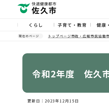
こ
の
ペ
ー
くらし
子育て・教育
健康
ジ
の
トップページ
市政・広報
市民協働
現在のページ
先
頭
本
で
文
す
こ
こ
か
令和2年度 佐久
ら
更新日：2023年12月15日