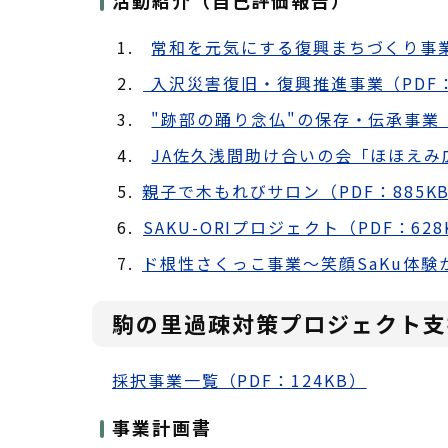
活動紹介（自己評価報告）
常和を元気にする復興まちづくり事業（
入沢災害復旧・復興推進事業（PDF：
"跡部の踊り念仏"の保存・伝承事業（P
JA佐久浅間助け合いの会「ほほえみ広
親子で木もれびサロン（PDF：885K
SAKU-ORIプロジェクト（PDF：628
ド根性さくっこ事業～笑顔SaKu体験か
駒の里過疎対策プロジェクト支
採択事業一覧（PDF：124KB）
事業計画書