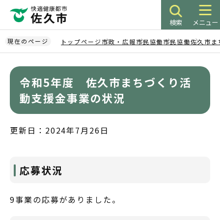
こ
の
検索
メニュー
ペ
ー
現在のページ
トップページ
市政・広報
市民協働
市民協働
佐久市ま
ジ
本
の
文
先
令和5年度 佐久市まちづくり活
こ
頭
こ
動支援金事業の状況
で
か
す
ら
更新日：2024年7月26日
応募状況
9事業の応募がありました。