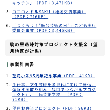
キッチン」（PDF：3,471KB）
ココロオドルSAKU（地域交流事業）
（PDF：716KB）
「つくろう！“舞台芸術の日”」こども実行
委員会事業（PDF：3,446KB）
駒の里過疎対策プロジェクト支援金（望
月地区が対象）
事業計画書
望月小唄95周年記念事業（PDF：41KB）
手仕事、文化芸術を多世代に向けて発信、
体験する取り組み「猪口でつながるプロジ
ェクト」、「民芸館学校」（PDF：
71KB）
望月お弁当プロジェクト（PDF：96KB）