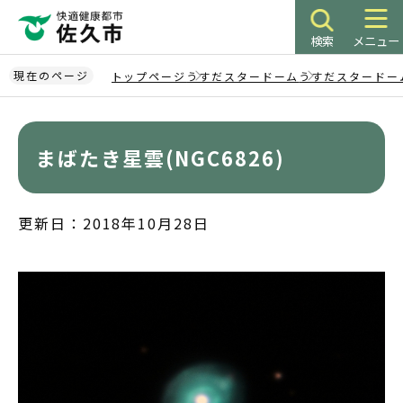
こ
の
検索
メニュー
ペ
ー
現在のページ
トップページ
うすだスタードーム
うすだスタードー
ジ
本
の
文
先
こ
まばたき星雲(NGC6826)
頭
こ
で
か
す
ら
更新日：2018年10月28日