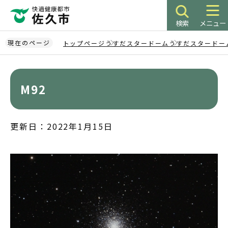
こ
の
検索
メニュー
ペ
ー
現在のページ
トップページ
うすだスタードーム
うすだスタードー
ジ
本
の
文
先
こ
M92
頭
こ
で
か
す
ら
更新日：2022年1月15日