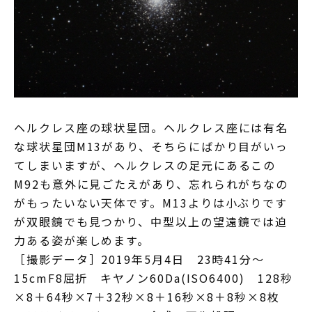
ヘルクレス座の球状星団。ヘルクレス座には有名
な球状星団M13があり、そちらにばかり目がいっ
てしまいますが、ヘルクレスの足元にあるこの
M92も意外に見ごたえがあり、忘れられがちなの
がもったいない天体です。M13よりは小ぶりです
が双眼鏡でも見つかり、中型以上の望遠鏡では迫
力ある姿が楽しめます。
［撮影データ］2019年5月4日 23時41分～
15cmF8屈折 キヤノン60Da(ISO6400) 128秒
×8＋64秒×7＋32秒×8＋16秒×8＋8秒×8枚