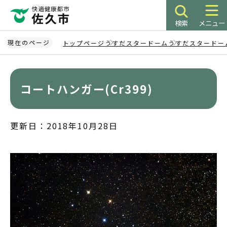
こ
の
検索
メニュー
ペ
ー
現在のページ
トップページ
うすだスタードーム
うすだスタードー
ジ
本
の
文
先
こ
コートハンガー(Cr399)
頭
こ
で
か
す
ら
更新日：2018年10月28日