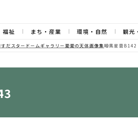
・福祉
まち・産業
環境・自然
観光
うすだスタードームギャラリー
夏
夏の天体画像集
暗黒星雲B142
43