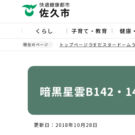
こ
の
ペ
ー
くらし
子育て・教育
健康
ジ
の
トップページ
うすだスタードーム
現在のページ
先
頭
本
で
文
す
こ
こ
か
暗黒星雲B142・1
ら
更新日：2018年10月28日