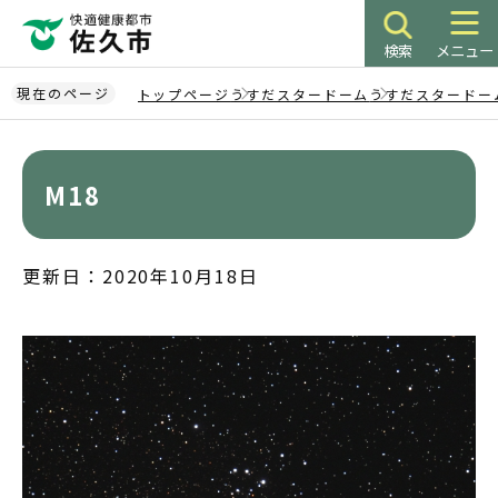
こ
の
検索
メニュー
ペ
ー
現在のページ
トップページ
うすだスタードーム
うすだスタードー
ジ
本
の
文
先
こ
M18
頭
こ
で
か
す
ら
更新日：2020年10月18日