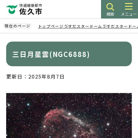
こ
の
検索
メニュー
ペ
ー
現在のページ
トップページ
うすだスタードーム
うすだスタードー
ジ
本
の
文
先
こ
三日月星雲(NGC6888)
頭
こ
で
か
す
ら
更新日：2025年8月7日