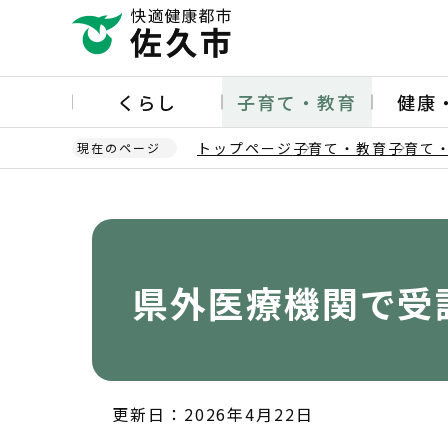
こ
の
ペ
ー
くらし
子育て・教育
健康
ジ
の
トップページ
子育て・教育
子育て
現在のページ
先
頭
本
で
文
す
こ
こ
か
県外医療機関で受
ら
更新日：2026年4月22日