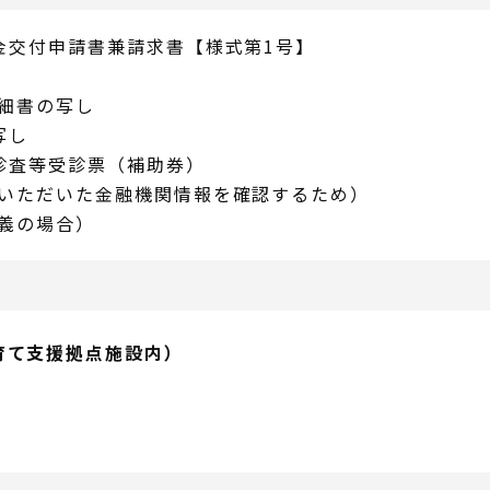
金交付申請書兼請求書【様式第1号】
細書の写し
写し
診査等受診票（補助券）
入いただいた金融機関情報を確認するため）
義の場合）
育て支援拠点施設内）